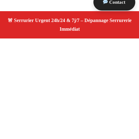
Contact
À propos Serrurier ouverture porte
Ouverture Porte — Serrurier qualifié à Saint Andiol —
Assistance d’urgence, dépannage rapide, devis
transparent.
Adresse : Saint Andiol 13670
Téléphone :
06 28 31 86 20