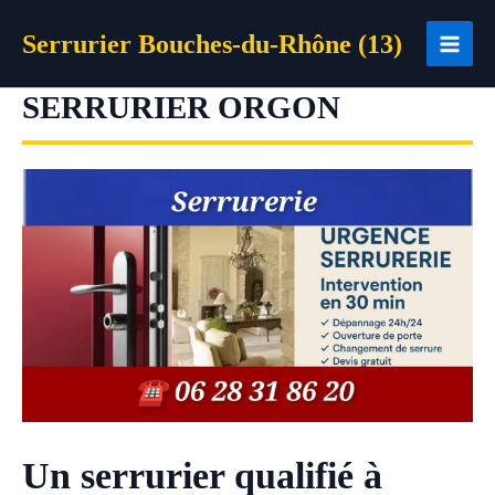
Aller
Serrurier Bouches-du-Rhône (13)
au
contenu
SERRURIER ORGON
Un serrurier qualifié à