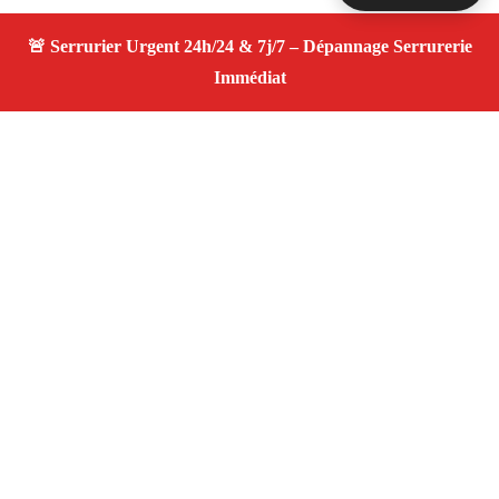
À propos Serrurier ouverture porte
Ouverture Porte — Serrurier qualifié à Cabannes —
Assistance d’urgence, dépannage rapide, devis
transparent.
Adresse : Cabannes 13440
Téléphone :
06 28 31 86 20