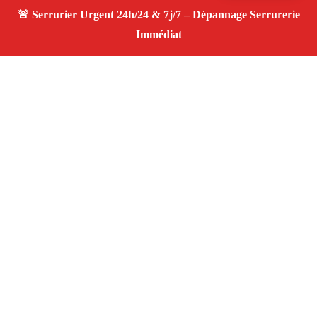
À propos Serrurier ouverture porte
Ouverture Porte — Serrurier qualifié à Saint Cannat —
Assistance d’urgence, dépannage rapide, devis
transparent.
Adresse : Saint Cannat 13760
Téléphone :
06 28 31 86 20
Horaires :