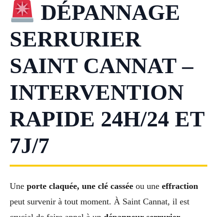
DÉPANNAGE
SERRURIER
SAINT CANNAT –
INTERVENTION
RAPIDE 24H/24 ET
7J/7
Une
porte claquée, une clé cassée
ou une
effraction
peut survenir à tout moment. À Saint Cannat, il est