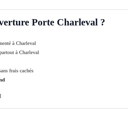
erture Porte Charleval ?
imenté à Charleval
partout à Charleval
sans frais cachés
end
]