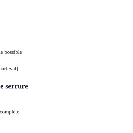
e possible
harleval]
e serrure
n
 complète