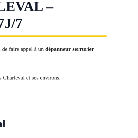
EVAL –
J/7
l de faire appel à un
dépanneur serrurier
s Charleval et ses environs.
al