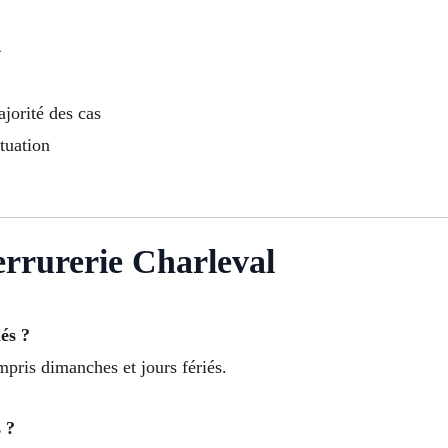
4
jorité des cas
tuation
rurerie Charleval
és ?
mpris dimanches et jours fériés.
 ?