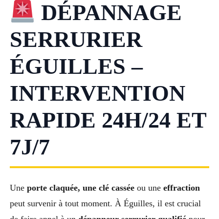
DÉPANNAGE
SERRURIER
ÉGUILLES –
INTERVENTION
RAPIDE 24H/24 ET
7J/7
Une
porte claquée, une clé cassée
ou une
effraction
peut survenir à tout moment. À Éguilles, il est crucial