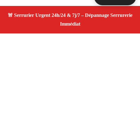
À propos Serrurier ouverture porte
Ouverture Porte — Serrurier qualifié à Aix En Provence
— Assistance d’urgence, dépannage rapide, devis
transparent.
Adresse : Aix En Provence 13100
Téléphone :
06 28 31 86 20