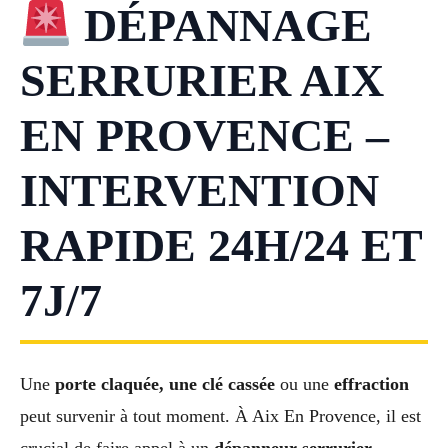
DÉPANNAGE
SERRURIER AIX
EN PROVENCE –
INTERVENTION
RAPIDE 24H/24 ET
7J/7
Une
porte claquée, une clé cassée
ou une
effraction
peut survenir à tout moment. À Aix En Provence, il est