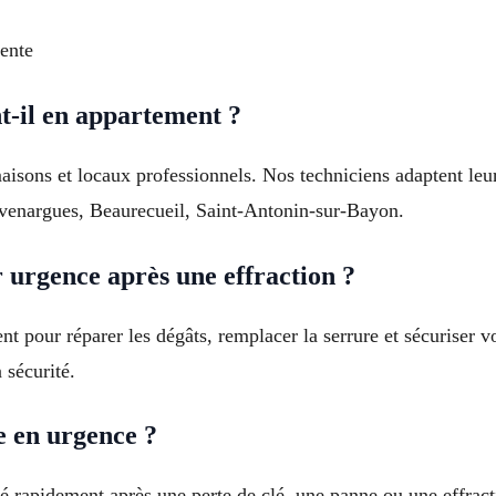
ente
t-il en appartement ?
aisons et locaux professionnels. Nos techniciens adaptent leu
uvenargues, Beaurecueil, Saint-Antonin-sur-Bayon.
 urgence après une effraction ?
vient pour réparer les dégâts, remplacer la serrure et sécurise
 sécurité.
 en urgence ?
sé rapidement après une perte de clé, une panne ou une effrac