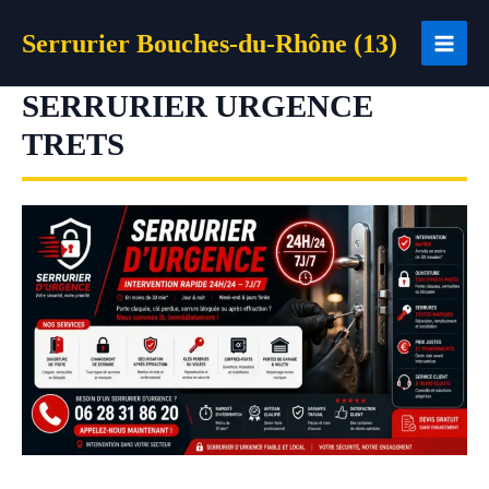
Aller
Serrurier Bouches-du-Rhône (13)
au
contenu
SERRURIER URGENCE
TRETS