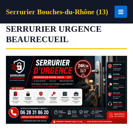
Aller
Serrurier Bouches-du-Rhône (13)
au
contenu
SERRURIER URGENCE
BEAURECUEIL