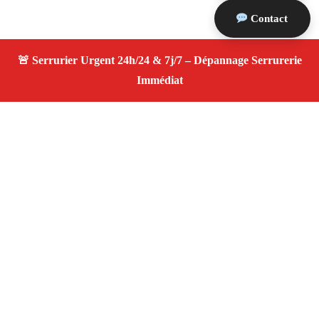
Contact
À propos Serrurier ouverture porte
Ouverture Porte — Serrurier qualifié à Mallemort —
Assistance d’urgence, dépannage rapide, devis
transparent.
Adresse : Mallemort 13370