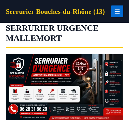
Aller
Serrurier Bouches-du-Rhône (13)
au
contenu
SERRURIER URGENCE
MALLEMORT