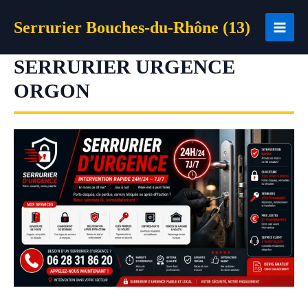
Aller
Serrurier Bouches-du-Rhône (13)
au
contenu
SERRURIER URGENCE
ORGON