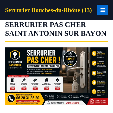
Aller
Serrurier Bouches-du-Rhône (13)
au
contenu
SERRURIER PAS CHER
SAINT ANTONIN SUR BAYON