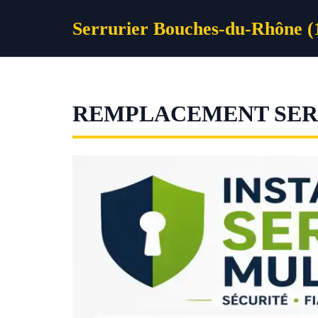
Aller
Serrurier Bouches-du-Rhône (
au
contenu
REMPLACEMENT SERR