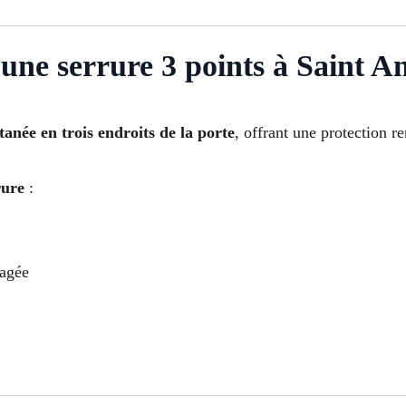
ne serrure 3 points à Saint A
anée en trois endroits de la porte
, offrant une protection re
rure
:
magée