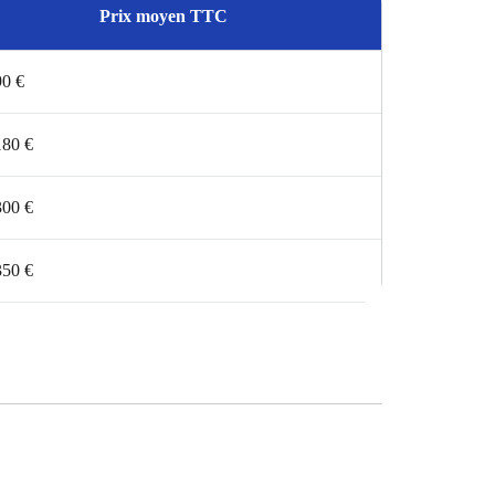
Prix moyen TTC
90 €
180 €
300 €
350 €