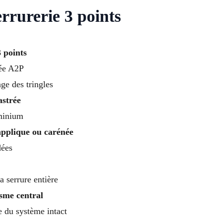
rrurerie 3 points
 points
iée A2P
ge des tringles
astrée
uminium
applique ou carénée
dées
a serrure entière
sme central
te du système intact