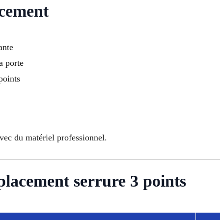
acement
ante
a porte
points
avec du matériel professionnel.
placement serrure 3 points