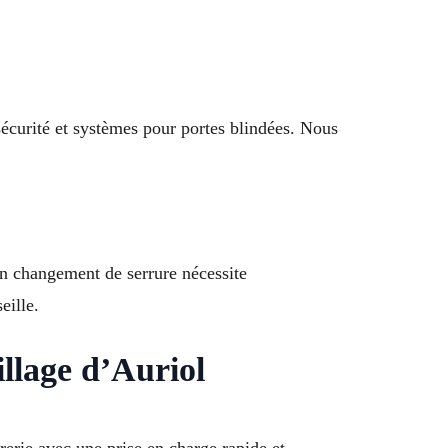
 sécurité et systèmes pour portes blindées. Nous
un changement de serrure nécessite
eille.
llage d’Auriol
rerie avec une prise en charge rapide et