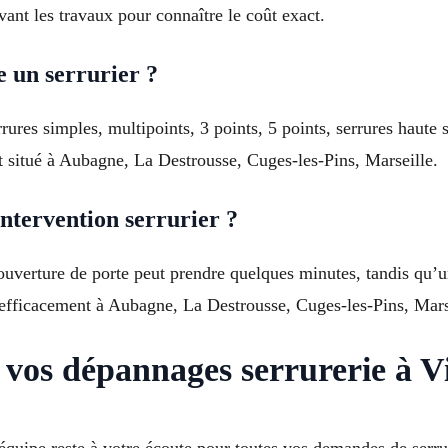
avant les travaux pour connaître le coût exact.
e un serrurier ?
errures simples, multipoints, 3 points, 5 points, serrures haute
t situé à Aubagne, La Destrousse, Cuges-les-Pins, Marseille.
tervention serrurier ?
 ouverture de porte peut prendre quelques minutes, tandis qu’
efficacement à Aubagne, La Destrousse, Cuges-les-Pins, Mars
vos dépannages serrurerie à Vi
équipe reste à votre écoute pour toutes vos demandes de serru