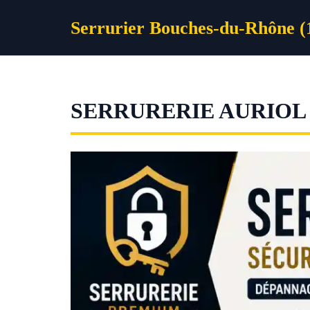
Aller
Serrurier Bouches-du-Rhône (
au
contenu
SERRURERIE AURIOL