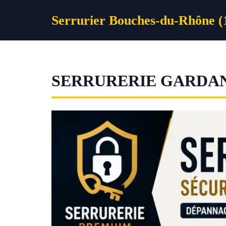
Aller
Serrurier Bouches-du-Rhône (
au
contenu
SERRURERIE GARDA