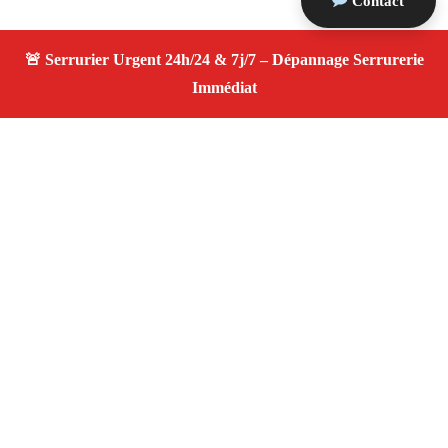
Contact
À propos Serrurier ouverture porte
Ouverture Porte — Serrurier qualifié à Cassis —
Assistance d’urgence, dépannage rapide, devis
transparent.
Adresse : Cassis 13260
Téléphone :
06 28 31 86 20