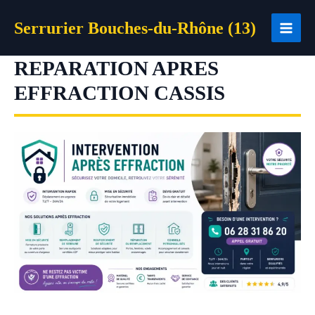
Aller
Serrurier Bouches-du-Rhône (13)
au
contenu
REPARATION APRES
EFFRACTION CASSIS