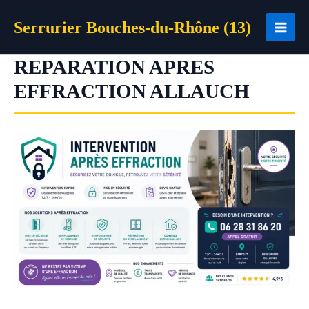
Aller
Serrurier Bouches-du-Rhône (13)
au
contenu
REPARATION APRES
EFFRACTION ALLAUCH