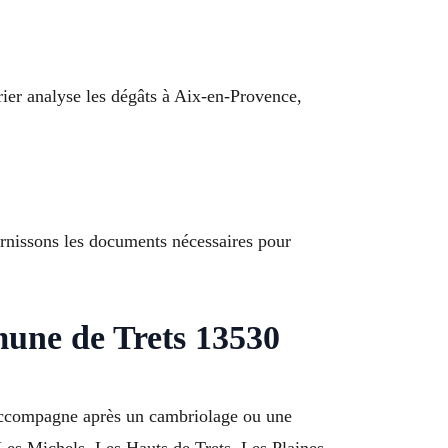
urier analyse les dégâts à Aix-en-Provence,
ournissons les documents nécessaires pour
mune de Trets 13530
s accompagne après un cambriolage ou une
 Les Michels, Les Hauts de Trets, Les Plaines,