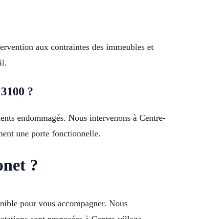
ntervention aux contraintes des immeubles et
l.
13100 ?
éléments endommagés. Nous intervenons à Centre-
ment une porte fonctionnelle.
onet ?
sponible pour vous accompagner. Nous
tations sont proposées à Centre-village,