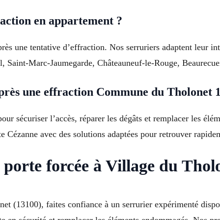
raction en appartement ?
rès une tentative d’effraction. Nos serruriers adaptent leur i
il, Saint-Marc-Jaumegarde, Châteauneuf-le-Rouge, Beaurecuei
rès une effraction Commune du Tholonet 
t pour sécuriser l’accès, réparer les dégâts et remplacer les 
ute Cézanne avec des solutions adaptées pour retrouver rapide
 porte forcée à Village du Thol
onet (13100), faites confiance à un serrurier expérimenté di
te en sécurité et remplacer les éléments endommagés. Nos pres