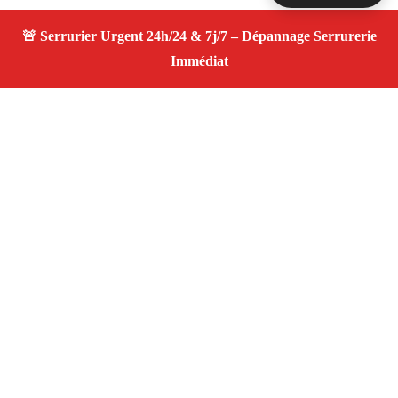
À propos Serrurier ouverture porte
Ouverture Porte — Serrurier Marseille 13015 —
Intervention fiable, changement de serrure, ouverture de
porte, service 24/7 dans le secteur de Marseille 13015.
Adresse : Marseille 13015
Téléphone :
06 28 31 86 20