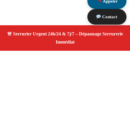
Appeler
Contact
À propos Serrurier ouverture porte
Ouverture Porte — Serrurier Marseille 13015 —
Intervention fiable, changement de serrure, ouverture de
porte, service 24/7 dans le secteur de Marseille 13015.
Adresse : Marseille 13015