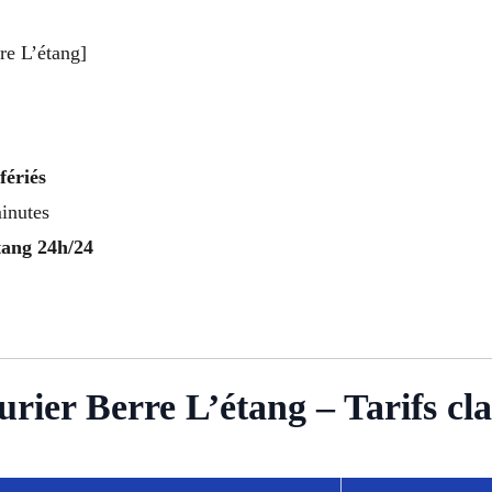
rre L’étang]
fériés
inutes
tang 24h/24
ier Berre L’étang – Tarifs clai