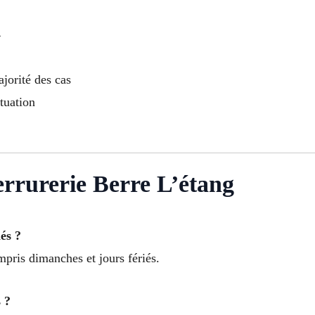
4
jorité des cas
tuation
rurerie Berre L’étang
és ?
mpris dimanches et jours fériés.
 ?