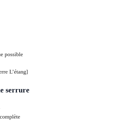
e possible
erre L’étang]
e serrure
n
 complète