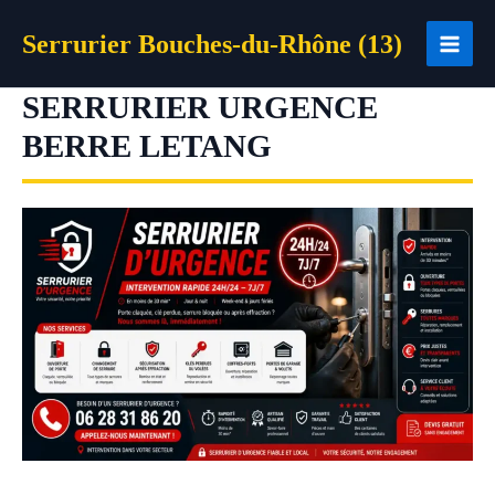
Aller
Serrurier Bouches-du-Rhône (13)
au
contenu
SERRURIER URGENCE
BERRE LETANG