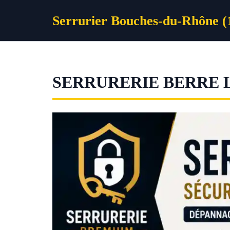
Aller
Serrurier Bouches-du-Rhône (
au
contenu
SERRURERIE BERRE 