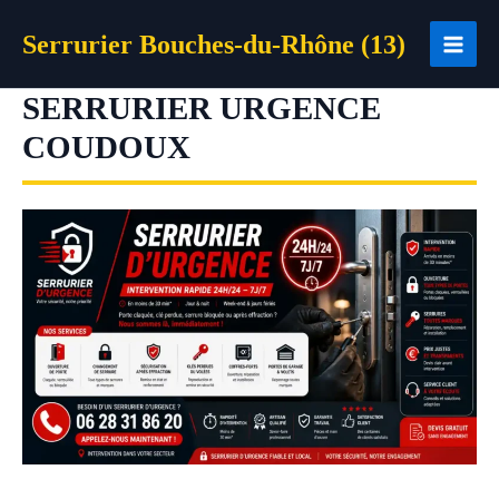
Aller
Serrurier Bouches-du-Rhône (13)
au
contenu
SERRURIER URGENCE
COUDOUX