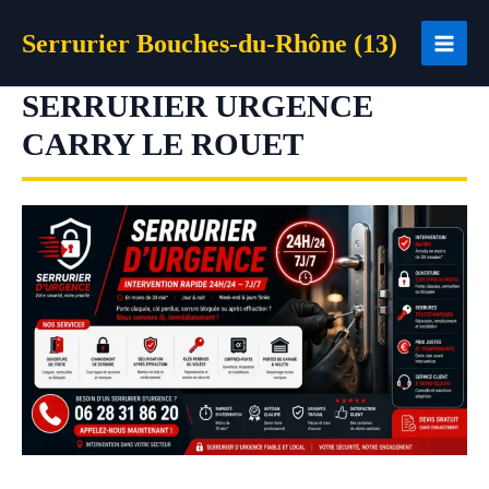
Aller
Serrurier Bouches-du-Rhône (13)
au
contenu
SERRURIER URGENCE
CARRY LE ROUET