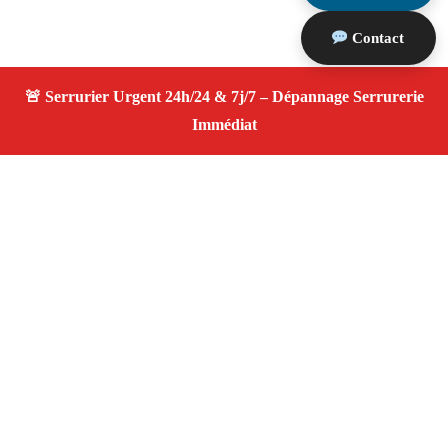
Contact
À propos Serrurier ouverture porte
Ouverture Porte — Serrurier qualifié à Carry Le Rouet
— Assistance d’urgence, dépannage rapide, devis
transparent.
Adresse : Carry Le Rouet 13620