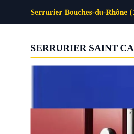
Aller
Serrurier Bouches-du-Rhône (
au
contenu
SERRURIER SAINT C