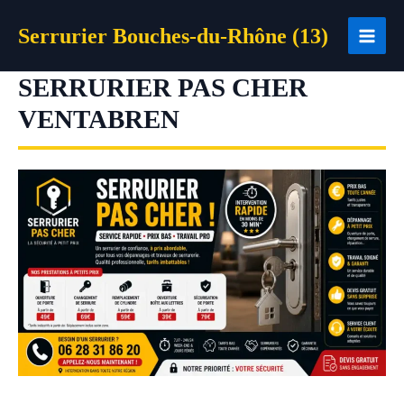
Aller
Serrurier Bouches-du-Rhône (13)
au
contenu
SERRURIER PAS CHER
VENTABREN