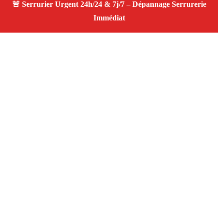
À propos Serrurier ouverture porte
Ouverture Porte — Serrurier qualifié à Ventabren —
Assistance d’urgence, dépannage rapide, devis
transparent.
Adresse : Ventabren 13122
Téléphone :
06 28 31 86 20
Horaires :