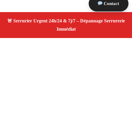
Contact
À propos Serrurier ouverture porte
Ouverture Porte — Serrurier qualifié à Lamanon —
Assistance d’urgence, dépannage rapide, devis
transparent.
Adresse : Lamanon 13113
Téléphone :
06 28 31 86 20