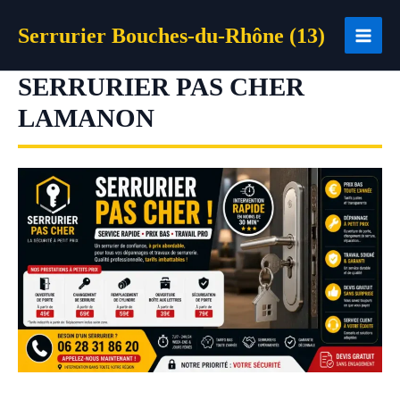
Aller
Serrurier Bouches-du-Rhône (13)
au
contenu
SERRURIER PAS CHER
LAMANON