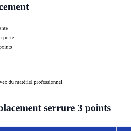
acement
ante
a porte
points
avec du matériel professionnel.
placement serrure 3 points