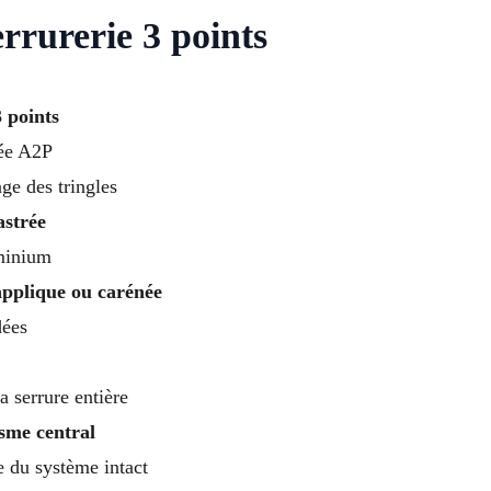
rrurerie 3 points
 points
iée A2P
ge des tringles
astrée
uminium
applique ou carénée
dées
a serrure entière
sme central
te du système intact