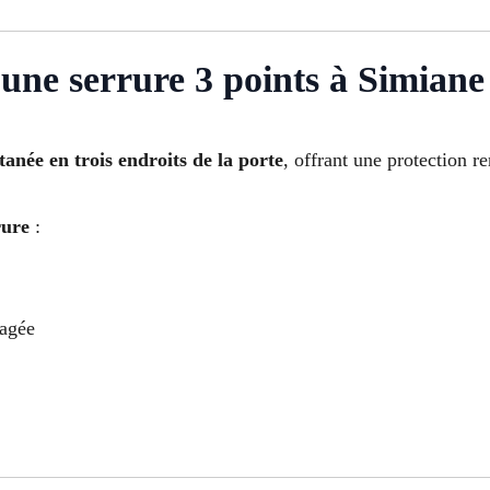
ne serrure 3 points à Simiane
anée en trois endroits de la porte
, offrant une protection re
rure
:
magée