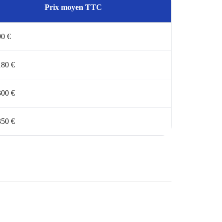
Prix moyen TTC
90 €
180 €
300 €
350 €