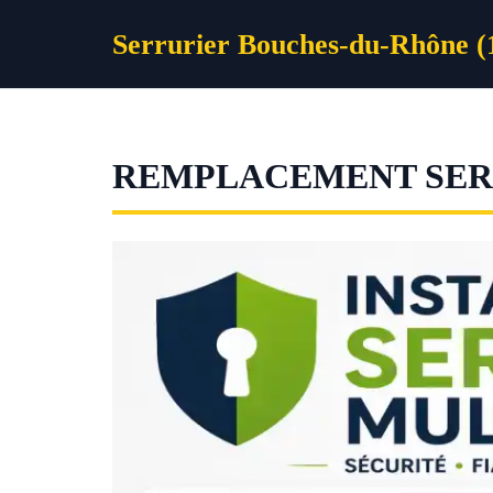
Aller
Serrurier Bouches-du-Rhône (
au
contenu
REMPLACEMENT SERR