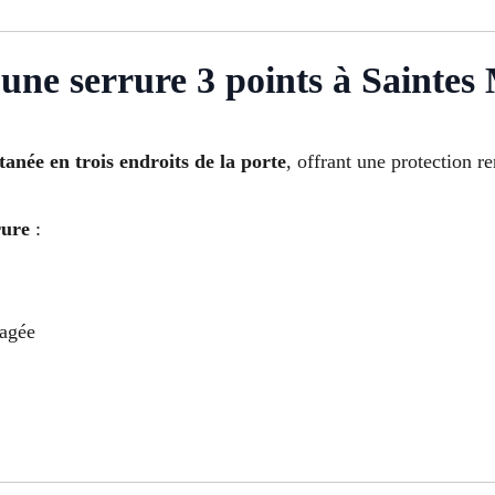
ne serrure 3 points à Saintes
anée en trois endroits de la porte
, offrant une protection re
rure
:
magée