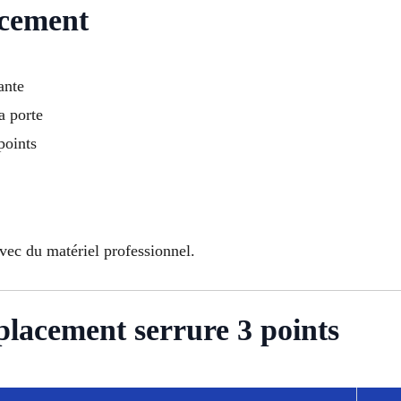
acement
ante
a porte
points
avec du matériel professionnel.
placement serrure 3 points