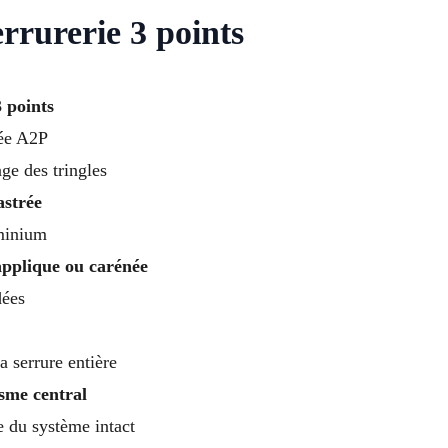
rrurerie 3 points
 points
iée A2P
ge des tringles
astrée
uminium
applique ou carénée
dées
a serrure entière
sme central
te du système intact