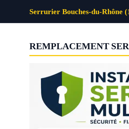
Aller
Serrurier Bouches-du-Rhône (
au
contenu
REMPLACEMENT SERR