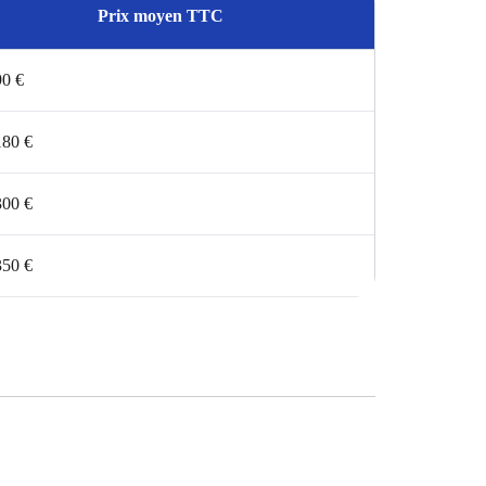
Prix moyen TTC
90 €
180 €
300 €
350 €