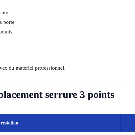
ante
a porte
points
avec du matériel professionnel.
placement serrure 3 points
restation