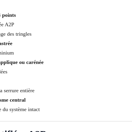
 points
iée A2P
ge des tringles
astrée
uminium
applique ou carénée
dées
a serrure entière
sme central
te du système intact