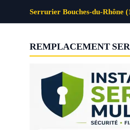
Aller
Serrurier Bouches-du-Rhône (
au
contenu
REMPLACEMENT SERR