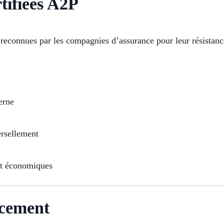
tifiées A2P
 reconnues par les compagnies d’assurance pour leur résistance
erne
ersellement
et économiques
acement