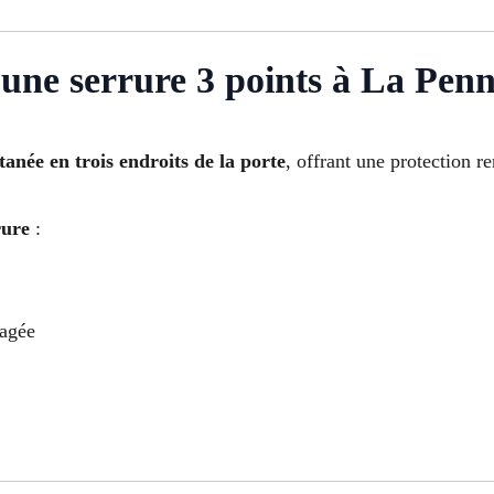
une serrure 3 points à La Pen
anée en trois endroits de la porte
, offrant une protection re
rure
:
magée