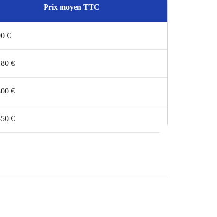
Prix moyen TTC
90 €
180 €
300 €
350 €