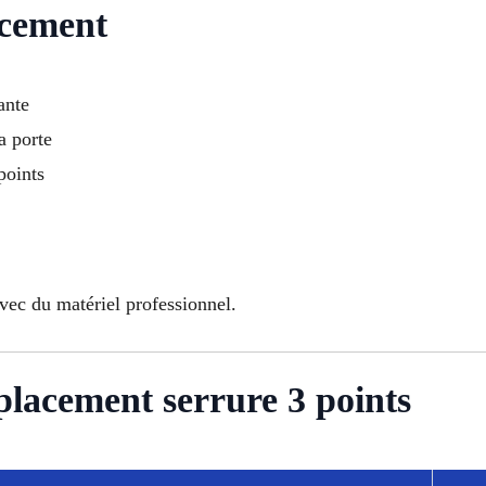
acement
ante
a porte
points
avec du matériel professionnel.
placement serrure 3 points