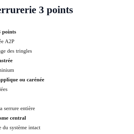
rrurerie 3 points
 points
iée A2P
ge des tringles
astrée
uminium
applique ou carénée
dées
a serrure entière
sme central
te du système intact