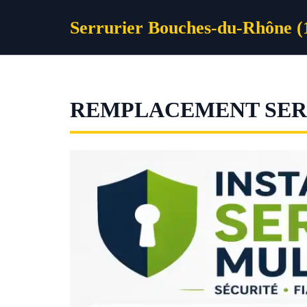
Aller
Serrurier Bouches-du-Rhône (
au
contenu
REMPLACEMENT SERR