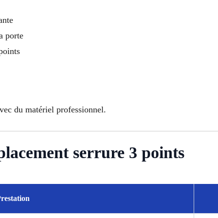
ante
a porte
points
avec du matériel professionnel.
placement serrure 3 points
restation