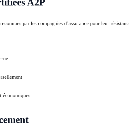
tifiées A2P
 reconnues par les compagnies d’assurance pour leur résistance
erne
ersellement
et économiques
acement