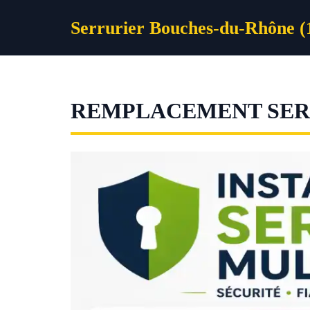
Aller
Serrurier Bouches-du-Rhône (
au
contenu
REMPLACEMENT SERR