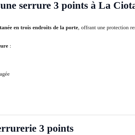
ne serrure 3 points à La Ciota
anée en trois endroits de la porte
, offrant une protection re
rure
:
magée
rrurerie 3 points