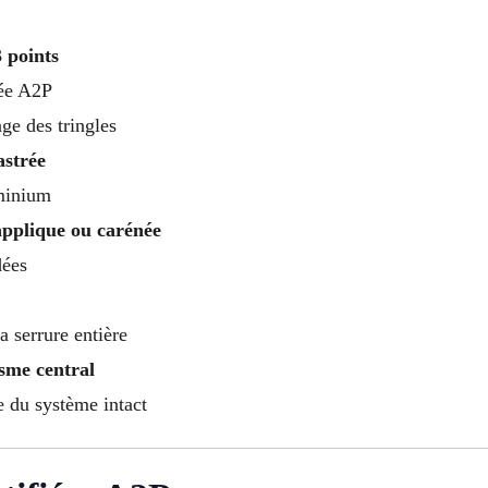
 points
iée A2P
ge des tringles
astrée
uminium
applique ou carénée
dées
a serrure entière
sme central
te du système intact