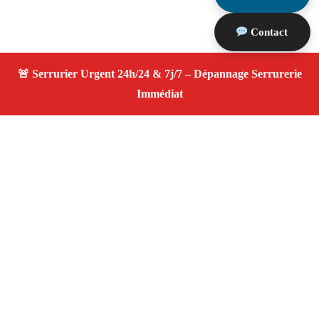
Contact
À propos Serrurier ouverture porte
Ouverture Porte — Serrurier qualifié à Cornillon
Confoux — Assistance d’urgence, dépannage rapide,
devis transparent.
Adresse : Cornillon Confoux 13250