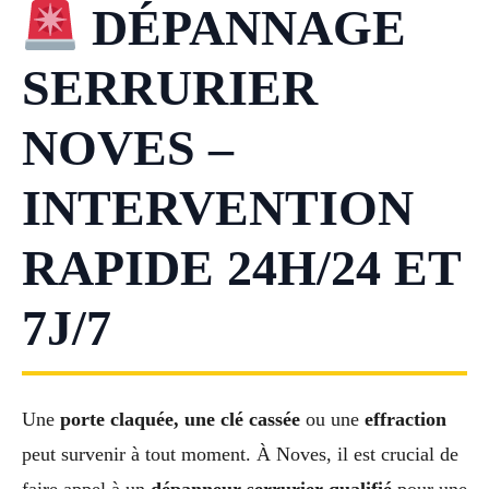
DÉPANNAGE
SERRURIER
NOVES –
INTERVENTION
RAPIDE 24H/24 ET
7J/7
Une
porte claquée, une clé cassée
ou une
effraction
peut survenir à tout moment. À Noves, il est crucial de