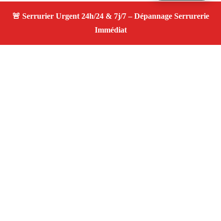
À propos Serrurier ouverture porte
Ouverture Porte — Serrurier Marseille 13011 —
Intervention fiable, changement de serrure, ouverture de
porte, service 24/7 dans le secteur de Marseille 13011.
Adresse : Marseille 13011
Téléphone :
06 28 31 86 20