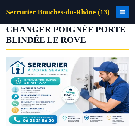
Aller
Serrurier Bouches-du-Rhône (13)
au
contenu
CHANGER POIGNÉE PORTE
BLINDÉE LE ROVE