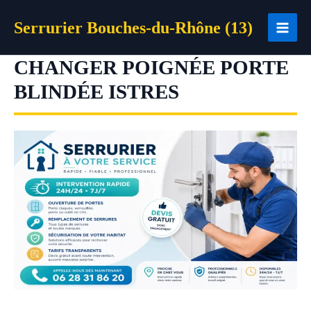
Aller
Serrurier Bouches-du-Rhône (13)
au
contenu
CHANGER POIGNÉE PORTE
BLINDÉE ISTRES