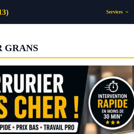
13)
Services
R GRANS