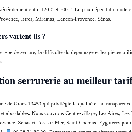
énéralement entre 120 € et 300 €. Le prix dépend du modèle c
-Provence, Istres, Miramas, Lançon-Provence, Sénas.
rs varient-ils ?
 le type de serrure, la difficulté du dépannage et les pièces ut
s.
ion serrurerie au meilleur tari
e de Grans 13450 qui privilégie la qualité et la transparence
s et abordables. Nous couvrons Centre-village, Les Aires, Les
vence, Sénas et Fos-sur-Mer, Saint-Chamas, Eyguières pour t
té.
06 28 31 86 20. Contactez un expert et obtenez votre de