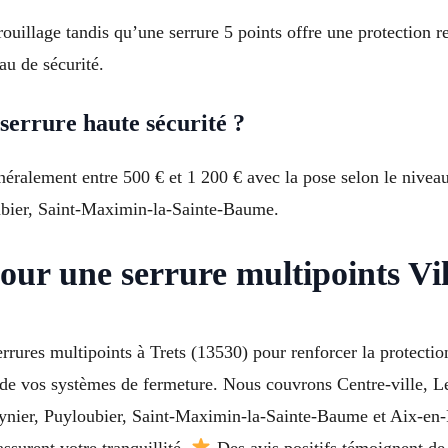
rouillage tandis qu’une serrure 5 points offre une protection 
au de sécurité.
serrure haute sécurité ?
néralement entre 500 € et 1 200 € avec la pose selon le nivea
ubier, Saint-Maximin-la-Sainte-Baume.
ur une serrure multipoints Vil
rures multipoints à Trets (13530) pour renforcer la protectio
n de vos systèmes de fermeture. Nous couvrons Centre-ville, L
Peynier, Puyloubier, Saint-Maximin-la-Sainte-Baume et Aix-e
assurent votre tranquillité.
Des avis positifs témoignent de