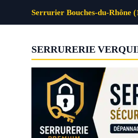
Aller
Serrurier Bouches-du-Rhône (
au
contenu
SERRURERIE VERQUI