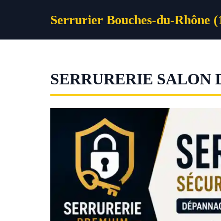
Aller
Serrurier Bouches-du-Rhône (
au
contenu
SERRURERIE SALON 