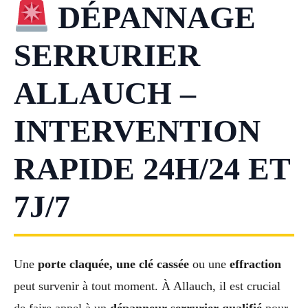
DÉPANNAGE
SERRURIER
ALLAUCH –
INTERVENTION
RAPIDE 24H/24 ET
7J/7
Une
porte claquée, une clé cassée
ou une
effraction
peut survenir à tout moment. À Allauch, il est crucial