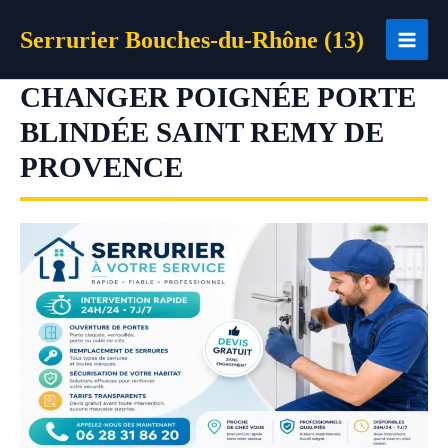
Aller
Serrurier Bouches-du-Rhône (13)
au
contenu
CHANGER POIGNÉE PORTE
BLINDÉE SAINT REMY DE
PROVENCE